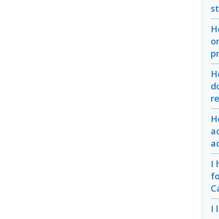
s
H
o
p
H
d
r
H
a
a
I
f
C
I 