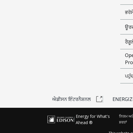
ਭਰੋ
ਊਰਜ
ਰੈਗ
Ope
Pro
ਪਹੁ
ਐਡੀਸਨ ਇੰਟਰਨੈਸ਼ਨਲ
ENERGIZ
Energy for What's
ਨਿਯਮ ਅਤ
Ahead ®
ਸ਼ਰਤਾਂ