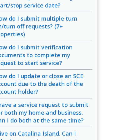
tart/stop service date?
ow do I submit multiple turn
n/turn off requests? (7+
roperties)
ow do I submit verification
ocuments to complete my
equest to start service?
ow do I update or close an SCE
ccount due to the death of the
ccount holder?
 have a service request to submit
or both my home and business.
an I do both at the same time?
live on Catalina Island. Can I