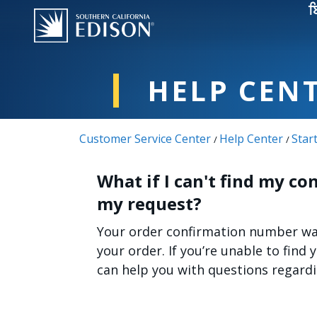
Skip to main content
ਬ
HELP CEN
Customer Service Center
Help Center
Star
/
/
What if I can't find my c
my request?
Your order confirmation number was
your order. If you’re unable to find 
can help you with questions regardi