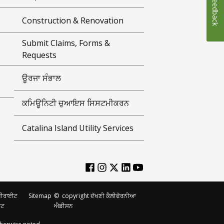
Feedback
Construction & Renovation
Submit Claims, Forms &
Requests
ਊਰਜਾ ਸੰਭਾਲ
ਕਮਿਊਨਿਟੀ ਚੁਆਇਸ ਸਿਸਟਮੀਕਰਨ
Catalina Island Utility Services
ਪੀਰਾਈਟ
Sitemap
©
copyright ਦੱਖਣੀ ਕੈਲੀਫੋਰਨੀਆ
ਕਟ
ਐਡੀਸਨ