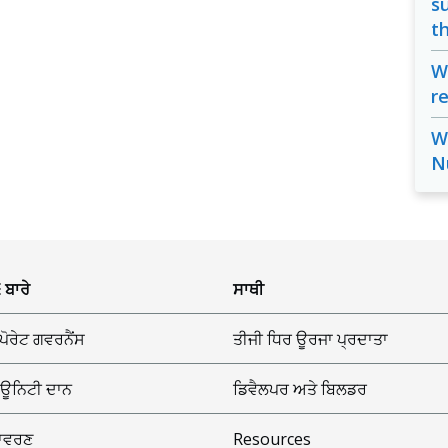
s
t
W
r
W
N
 ਬਾਰੇ
ਸਾਥੀ
ਪੋਰੇਟ ਗਵਰਨੈਂਸ
ਤੀਜੀ ਧਿਰ ਊਰਜਾ ਪ੍ਰਦਾਤਾ
ਊਨਿਟੀ ਦਾਨ
ਡਿਵੈਲਪਰ ਅਤੇ ਬਿਲਡਰ
ਾਵਰਣ
Resources