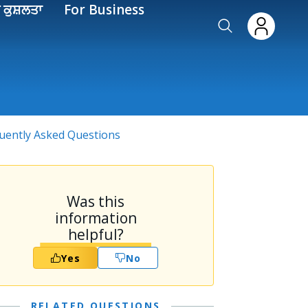
 ਕੁਸ਼ਲਤਾ
For Business
quently Asked Questions
Was this
information
helpful?
Yes
No
RELATED QUESTIONS