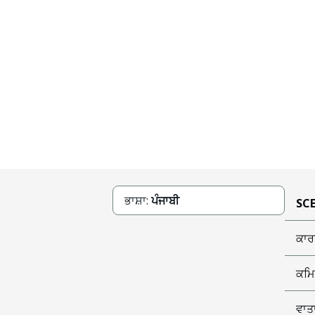
ਭਾਸ਼ਾ:
ਪੰਜਾਬੀ
SCE
ਕਾਰ
ਕਮਿ
ਵਾਤ