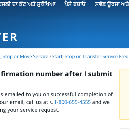
ਿਜਲੀ ਦਾ ਕੱਟ ਅਤੇ ਸੁਰੱਖਿਆ
ਪੈਸੇ ਬਚਾਓ
ਸਵੱਛ ਊਰਜਾ ਅਤੇ
TER
t, Stop or Move Service
Start, Stop or Transfer Service Fre
/
onfirmation number after I submit
 emailed to you on successful completion of
your email, call us at
1-800-655-4555
and we
ng your service request.