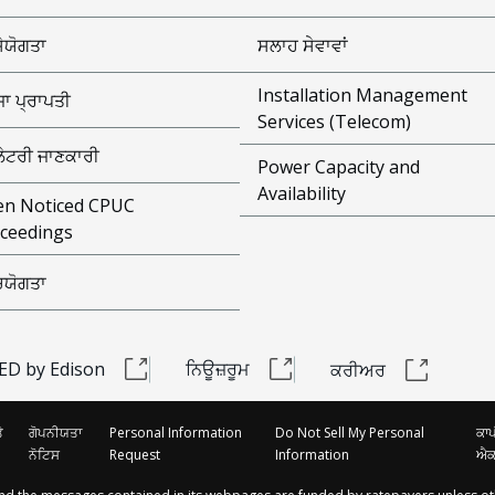
ਸੇਯੋਗਤਾ
ਸਲਾਹ ਸੇਵਾਵਾਂ
Installation Management
ਾ ਪ੍ਰਾਪਤੀ
Services (Telecom)
ੂਲੇਟਰੀ ਜਾਣਕਾਰੀ
Power Capacity and
Availability
n Noticed CPUC
ceedings
ੰਚਯੋਗਤਾ
ED by Edison
ਨਿਊਜ਼ਰੂਮ
ਕਰੀਅਰ
ੇ
ਗੋਪਨੀਯਤਾ
Personal Information
Do Not Sell My Personal
ਕਾ
ਨੋਟਿਸ
Request
Information
ਐ