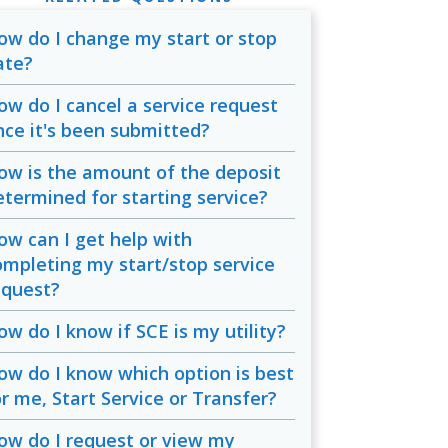
ow do I change my start or stop
ate?
ow do I cancel a service request
nce it's been submitted?
ow is the amount of the deposit
etermined for starting service?
ow can I get help with
ompleting my start/stop service
equest?
ow do I know if SCE is my utility?
ow do I know which option is best
or me, Start Service or Transfer?
ow do I request or view my