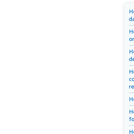
H
d
H
o
H
d
H
c
r
H
H
f
H