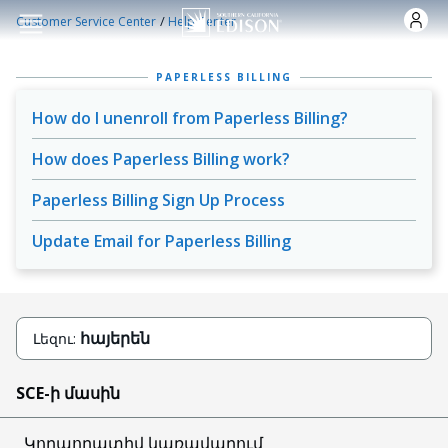
Skip to main content
/
Customer Service Center
Help Center
PAPERLESS BILLING
How do I unenroll from Paperless Billing?
How does Paperless Billing work?
Paperless Billing Sign Up Process
Update Email for Paperless Billing
հայերեն
Լեզու:
SCE-ի մասին
Կորպորատիվ կառավարում