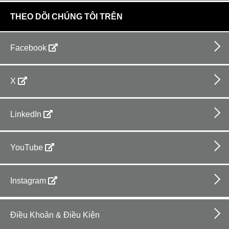
THEO DÕI CHÚNG TÔI TRÊN
Facebook
X
LinkedIn
YouTube
Instagram
Footer
bottom
Điều Khoản & Điều Kiện
horizontal