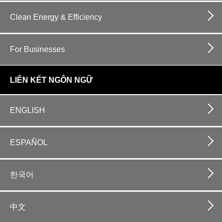
Clean Energy & Efficiency
For Businesses
LIÊN KẾT NGÔN NGỮ
ENGLISH
ESPAÑOL
한국어
中文