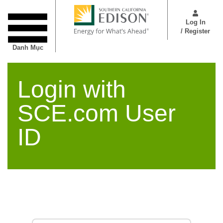
Nhảy
User
đến
Menu
Log In
nội
/ Register
dung
Danh Mục
Login with
SCE.com User
ID