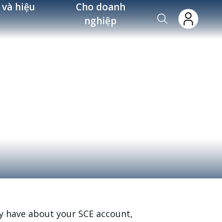
 và hiệu
Cho doanh
nghiệp
y have about your SCE account,