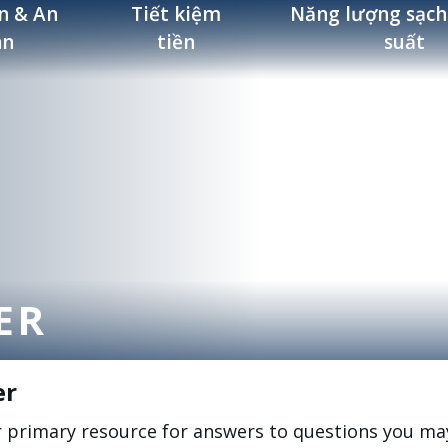
n & An
Tiết kiệm
Năng lượng sạch
àn
tiền
suất
ER
er
r primary resource for answers to questions you ma