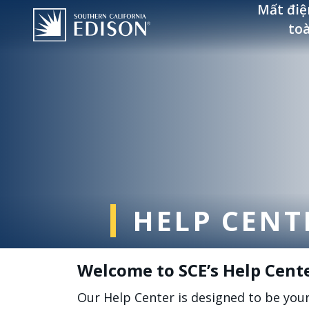
Nhảy đến nội dung
Mất điệ
to
HELP CENT
Welcome to SCE’s Help Cent
Our Help Center is designed to be you