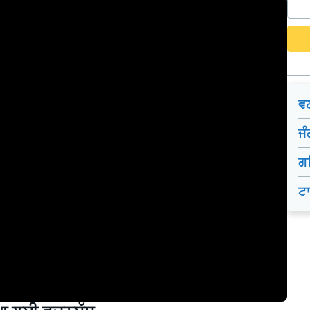
ਵਣ
ਜੰ
ਗਰ
ਟ