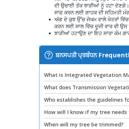
ਦੀ ਉਚਾਈ ਤੱਕ ਝਾੜੀਆਂ ਨੂੰ ਹਟਾ ਦੇਣਗੇ। 
ਸਾਫ਼ ਕਰਨ ਲਈ ਗਾਹਕ ਦੀ ਸਹਿਮਤੀ ਮੰ
ਅੱਗ ਦੇ ਕੁਝ ਉੱਚ ਜੋਖਮ ਵਾਲੇ ਖੇਤਰਾਂ ਵਿ
ਕਰਨ ਲਈ ਸਾਲ ਵਿੱਚ ਦੂਜੀ ਵਾਰ ਵੀ ਉਸ 
ਝਾੜੀਆਂ ਹਟਾਉਣ ਦਾ ਇਹ ਸਾਰਾ ਕੰਮ ਗਾ
ਬਨਸਪਤੀ ਪ੍ਰਬੰਧਨ Frequen
What is Integrated Vegetation 
What does Transmission Vegetat
Who establishes the guidelines 
How will I know if my tree need
When will my tree be trimmed?