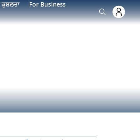
 ਕੁਸ਼ਲਤਾ
For Business