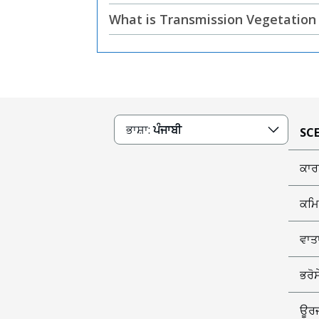
What is Transmission Vegetati
ਭਾਸ਼ਾ:
ਪੰਜਾਬੀ
SCE
ਕਾਰ
ਕਮਿ
ਵਾਤ
ਭਰੋ
ਊਰਜ