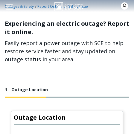
Skip to main content
/
Outages & Safety
Report Outage or Safety Issue
Experiencing an electric outage? Report
it online.
Easily report a power outage with SCE to help
restore service faster and stay updated on
outage status in your area.
1 - Outage Location
Outage Location