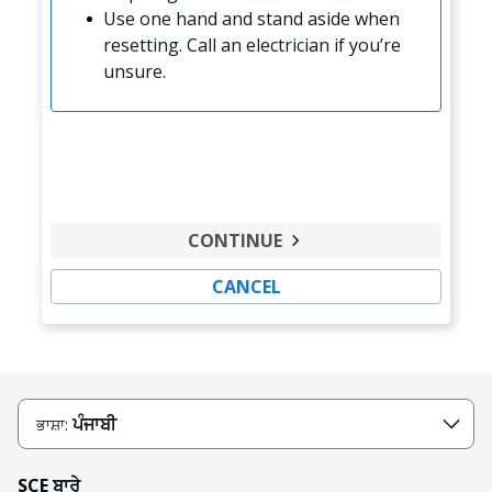
Use one hand and stand aside when
resetting. Call an electrician if you’re
unsure.
CONTINUE
CANCEL
ਪੰਜਾਬੀ
ਭਾਸ਼ਾ:
SCE ਬਾਰੇ