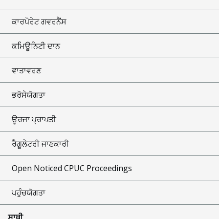
ਕਾਰਪੋਰੇਟ ਗਵਰਨੈਂਸ
ਕਮਿਊਨਿਟੀ ਦਾਨ
ਵਾਤਾਵਰਣ
ਭਰੋਸੇਯੋਗਤਾ
ਊਰਜਾ ਪ੍ਰਾਪਤੀ
ਰੈਗੂਲੇਟਰੀ ਜਾਣਕਾਰੀ
Open Noticed CPUC Proceedings
ਪਹੁੰਚਯੋਗਤਾ
ਸਾਥੀ