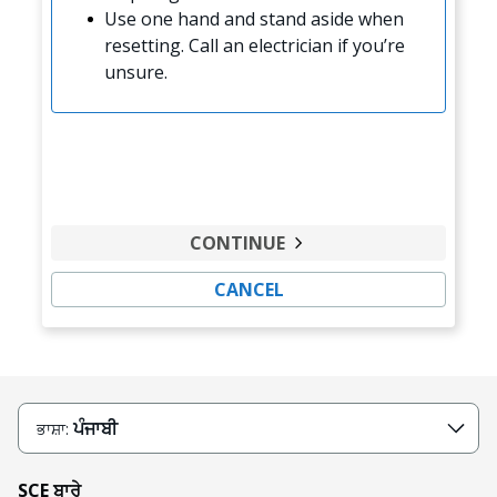
Use one hand and stand aside when
resetting. Call an electrician if you’re
unsure.
CONTINUE
CANCEL
ਪੰਜਾਬੀ
ਭਾਸ਼ਾ:
SCE ਬਾਰੇ