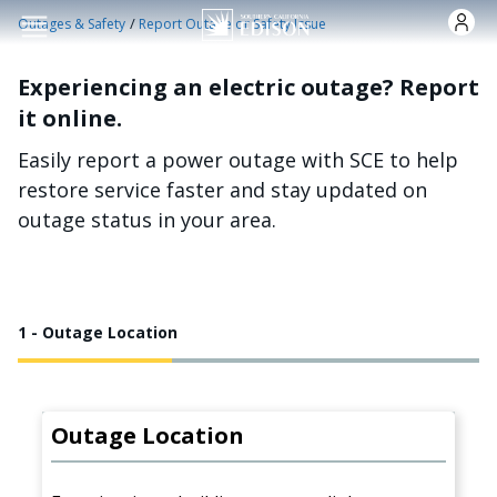
Skip to main content
/
Outages & Safety
Report Outage or Safety Issue
Experiencing an electric outage? Report
it online.
Easily report a power outage with SCE to help
restore service faster and stay updated on
outage status in your area.
1 - Outage Location
Outage Location