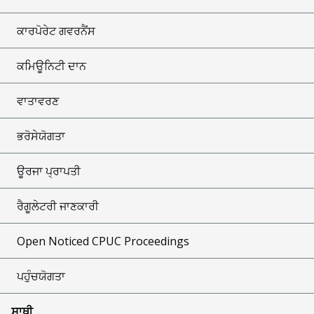
ਕਾਰਪੋਰੇਟ ਗਵਰਨੈਂਸ
ਕਮਿਊਨਿਟੀ ਦਾਨ
ਵਾਤਾਵਰਣ
ਭਰੋਸੇਯੋਗਤਾ
ਊਰਜਾ ਪ੍ਰਾਪਤੀ
ਰੈਗੂਲੇਟਰੀ ਜਾਣਕਾਰੀ
Open Noticed CPUC Proceedings
ਪਹੁੰਚਯੋਗਤਾ
ਸਾਥੀ