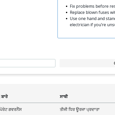
Fix problems before res
Replace blown fuses w
Use one hand and stand
electrician if you’re uns
 ਬਾਰੇ
ਸਾਥੀ
ਪੋਰੇਟ ਗਵਰਨੈਂਸ
ਤੀਜੀ ਧਿਰ ਊਰਜਾ ਪ੍ਰਦਾਤਾ