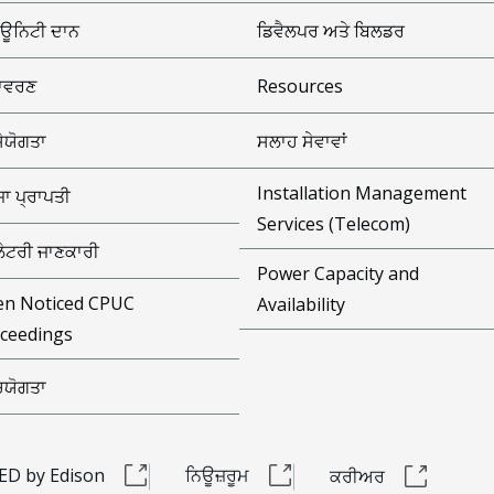
ਊਨਿਟੀ ਦਾਨ
ਡਿਵੈਲਪਰ ਅਤੇ ਬਿਲਡਰ
ਾਵਰਣ
Resources
ਸੇਯੋਗਤਾ
ਸਲਾਹ ਸੇਵਾਵਾਂ
Installation Management
ਾ ਪ੍ਰਾਪਤੀ
Services (Telecom)
ੂਲੇਟਰੀ ਜਾਣਕਾਰੀ
Power Capacity and
n Noticed CPUC
Availability
ceedings
ੰਚਯੋਗਤਾ
ED by Edison
ਨਿਊਜ਼ਰੂਮ
ਕਰੀਅਰ