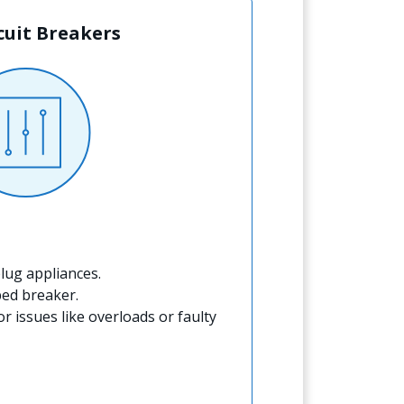
rcuit Breakers
lug appliances.
ped breaker.
for issues like overloads or faulty