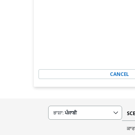
CANCEL
ਭਾਸ਼ਾ:
ਪੰਜਾਬੀ
SCE
ਕਾਰ