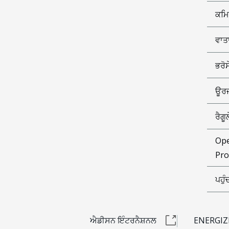
ਕਮਿ
ਵਾਤ
ਭਰੋ
ਊਰਜ
ਰੈਗ
Ope
Pro
ਪਹੁ
ਐਡੀਸਨ ਇੰਟਰਨੈਸ਼ਨਲ
ENERGIZ