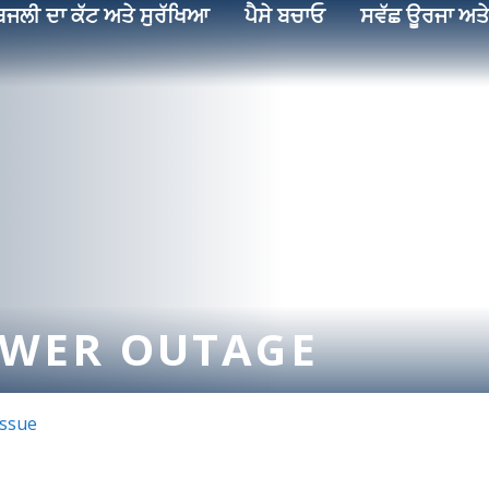
ਿਜਲੀ ਦਾ ਕੱਟ ਅਤੇ ਸੁਰੱਖਿਆ
ਪੈਸੇ ਬਚਾਓ
ਸਵੱਛ ਊਰਜਾ ਅਤੇ
OWER OUTAGE
Issue