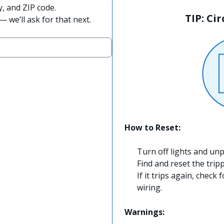
y, and ZIP code.
TIP: Ci
 we’ll ask for that next.
How to Reset:
Turn off lights and unp
Find and reset the trip
If it trips again, check 
wiring.
Warnings: