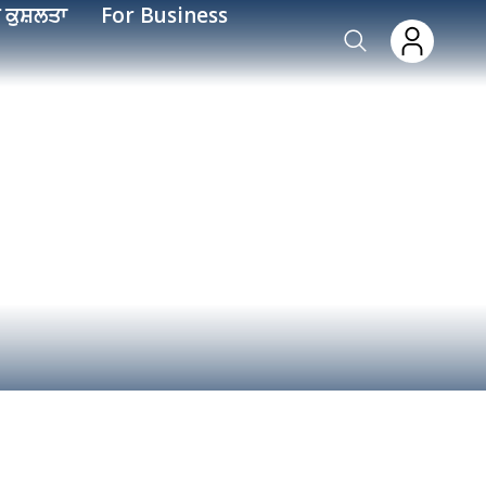
 ਕੁਸ਼ਲਤਾ
For Business