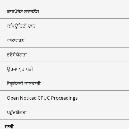
ਕਾਰਪੋਰੇਟ ਗਵਰਨੈਂਸ
ਕਮਿਊਨਿਟੀ ਦਾਨ
ਵਾਤਾਵਰਣ
ਭਰੋਸੇਯੋਗਤਾ
ਊਰਜਾ ਪ੍ਰਾਪਤੀ
ਰੈਗੂਲੇਟਰੀ ਜਾਣਕਾਰੀ
Open Noticed CPUC Proceedings
ਪਹੁੰਚਯੋਗਤਾ
ਸਾਥੀ