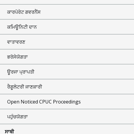
ਕਾਰਪੋਰੇਟ ਗਵਰਨੈਂਸ
ਕਮਿਊਨਿਟੀ ਦਾਨ
ਵਾਤਾਵਰਣ
ਭਰੋਸੇਯੋਗਤਾ
ਊਰਜਾ ਪ੍ਰਾਪਤੀ
ਰੈਗੂਲੇਟਰੀ ਜਾਣਕਾਰੀ
Open Noticed CPUC Proceedings
ਪਹੁੰਚਯੋਗਤਾ
ਸਾਥੀ