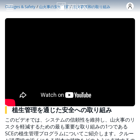
Skip to main content
/
/
Outages & Safety
山火事の安全対策
山火事緩和の取り組み
植生管理を通じた安全への取り組み
このビデオでは、システムの信頼性を維持し、山火事のリ
スクを軽減するための最も重要な取り組みの1つである
SCEの植生管理プログラムについてご紹介します。クルー