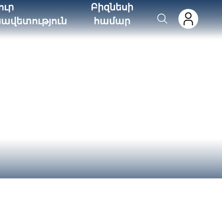
ուր
Բիզնեսի
նավետություն
համար