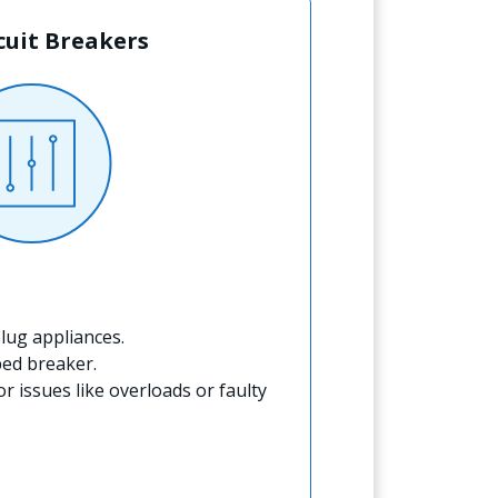
rcuit Breakers
lug appliances.
ped breaker.
for issues like overloads or faulty