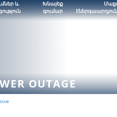
մներ և
Խնայեք
Մաք
ություն
գումար
էներգաարդյու
OWER OUTAGE
Issue