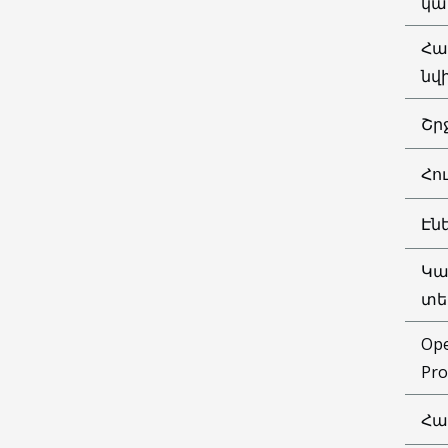
կա
Հա
նվ
Շր
Հո
Էն
Կա
տե
Ope
Pro
Հա