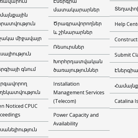
ռավարում
Էներգիա
Տեղափո
մատակարարներ
մայնքային
իրատվություն
Ծրագրավորողներ
Help Cent
և շինարարներ
ջակա միջավայր
Construct
Ռեսուրսներ
ւսալիություն
Submit Cl
Խորհրդատվական
երգիայի գնում
ծառայություններ
Էներգիա
րգավորող
Installation
Համայնք
ղեկատվություն
Management Services
Catalina I
(Telecom)
n Noticed CPUC
ceedings
Power Capacity and
Availability
սանելիություն