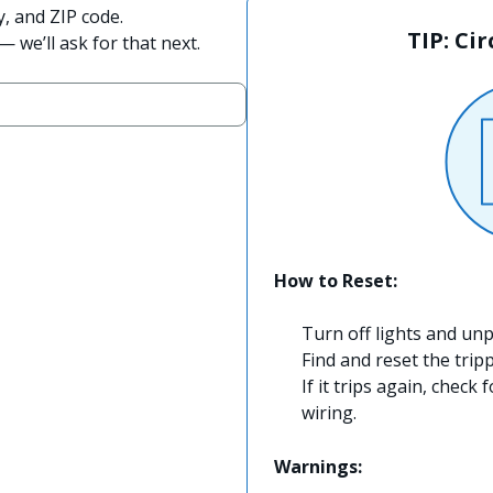
y, and ZIP code.
TIP: Ci
 we’ll ask for that next.
How to Reset:
Turn off lights and unp
Find and reset the trip
If it trips again, check 
wiring.
Warnings: