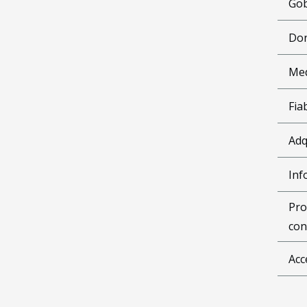
Gob
Don
Me
Fia
Adq
Inf
Pro
con
Acc