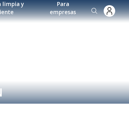
 limpia y
Para
ciente
empresas
N