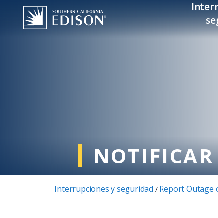
Pasar al contenido principal
Inter
se
NOTIFICAR
Interrupciones y seguridad
Report Outage o
/