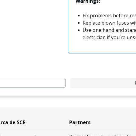
Warnings:
Fix problems before res
Replace blown fuses w
Use one hand and stand
electrician if you’re uns
rca de SCE
Partners