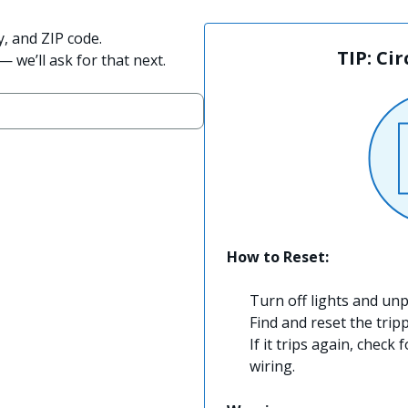
y, and ZIP code.
TIP: Ci
 we’ll ask for that next.
How to Reset:
Turn off lights and unp
Find and reset the trip
If it trips again, check 
wiring.