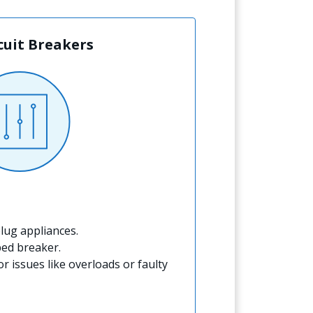
rcuit Breakers
lug appliances.
ped breaker.
for issues like overloads or faulty