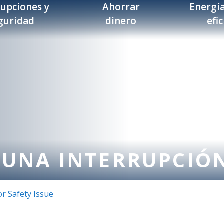
rupciones y
Ahorrar
Energía
guridad
dinero
efi
 UNA INTERRUPCIÓ
r Safety Issue