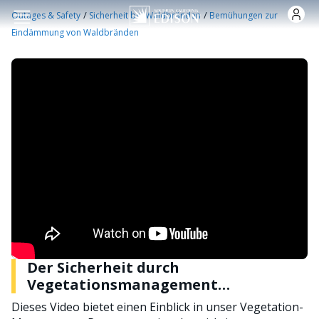
Skip to main content
/
/
Outages & Safety
Sicherheit bei Waldbränden
Bemühungen zur
Eindämmung von Waldbränden
Der Sicherheit durch
Vegetationsmanagement
verpflichtet
Dieses Video bietet einen Einblick in unser Vegetation-